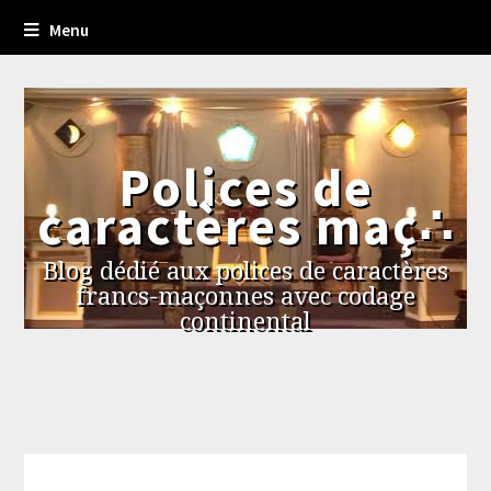
Menu
Polices de
caractères maç∴
Blog dédié aux polices de caractères
francs-maçonnes avec codage
continental