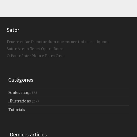
Sator
Fruere et fac fruantur dum noceas nec tibi nec cuiquam.
Sator Arepo Tenet Opera Rotas
O Pater Soter Nota e Petra Orsa.
Catégories
Fontes maç∴
(8)
Illustrations
(27)
Tutorials
Derniers articles