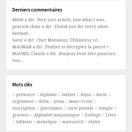
Derniers commentaires
Mb66 a dit : Very nice article, just what I was...
peacock chair a dit : Thank you for every other
fantasti...
Sator a dit : Cher Monsieur, Utilisateur ré...
MAGNAN a dit : Étudier et décrypter la pierre c...
MAUREL Claude a dit : Bonjour Peut-être pourriez-
vou...
Mots clés
∴
présence
∴
diplôme
∴
tablier
∴
bijou
∴
fonte
∴
réglement
∴
delta
∴
jeton
∴
Rose+Croix
∴
inscription
∴
porcelaine
∴
carte postale
∴
temple
∴
gravure
∴
Alphabet maçonnique
∴
horloge
∴
Livre
∴
tableau
∴
mosaïque
∴
manuscrit
∴
statut