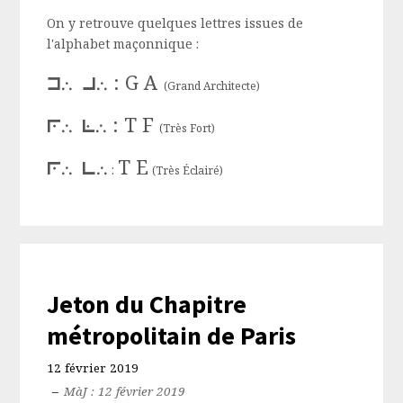
On y retrouve quelques lettres issues de
l'alphabet maçonnique :
: G A
g∴ a∴
(Grand Architecte)
: T F
t∴ f∴
(Très Fort)
T E
t∴ e∴
:
(Très Éclairé)
Jeton du Chapitre
métropolitain de Paris
12 février 2019
–
MàJ : 12 février 2019