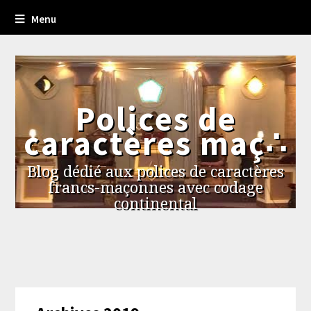
Menu
Polices de
caractères maç∴
Blog dédié aux polices de caractères
francs-maçonnes avec codage
continental