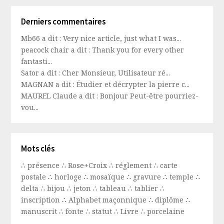
Derniers commentaires
Mb66 a dit : Very nice article, just what I was...
peacock chair a dit : Thank you for every other
fantasti...
Sator a dit : Cher Monsieur, Utilisateur ré...
MAGNAN a dit : Étudier et décrypter la pierre c...
MAUREL Claude a dit : Bonjour Peut-être pourriez-
vou...
Mots clés
∴
présence
∴
Rose+Croix
∴
réglement
∴
carte
postale
∴
horloge
∴
mosaïque
∴
gravure
∴
temple
∴
delta
∴
bijou
∴
jeton
∴
tableau
∴
tablier
∴
inscription
∴
Alphabet maçonnique
∴
diplôme
∴
manuscrit
∴
fonte
∴
statut
∴
Livre
∴
porcelaine