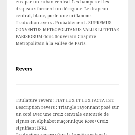
eux par un ruban central. Les hampes et les
drapeaux forment un décagone. Le drapeau
central, blanc, porte une oriflamme.
Traduction avers :
Probablement : SUPREMUS
CONVENTUS METROPOLITANUS VALLIS LUTETIAE
PARISIORUM donc Souverain Chapitre
Métropolitain à la Vallée de Paris.
Revers
Titulature revers :
FIAT LUX ET LUX FACTA EST.
Description revers :
Triangle rayonnant posé sur
un coté avec une croix centrale entourée de
signes en
alphabet
maçonnique Rose+Croix
signifiant INRI.
Traduction revers :
Que la lumière soit et la