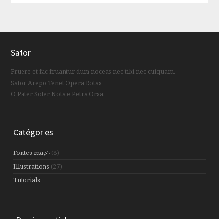
Sator
Fruere et fac fruantur dum noceas nec tibi nec cuiquam.
Sator Arepo Tenet Opera Rotas
O Pater Soter Nota e Petra Orsa.
Catégories
Fontes maç∴
(8)
Illustrations
(27)
Tutorials