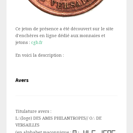
Ce jeton de présence a été découvert sur le site
d'enchères en ligne dédié aux monnaies et
jetons :
cgb.fr
En voici la description :
Avers
Titulature avers :
L∴(loge) DES AMIS PHILANTROPES// O∴ DE
VERSAILLES
l∴ des amis
(en alphabet maçonnique :