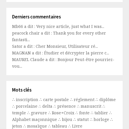
Derniers commentaires
Mb66 a dit : Very nice article, just what I was...
peacock chair a dit : Thank you for every other
fantasti...
Sator a dit : Cher Monsieur, Utilisateur ré...
MAGNAN a dit : Étudier et décrypter la pierre c...
MAUREL Claude a dit : Bonjour Peut-être pourriez-
vou...
Mots clés
∴
inscription
∴
carte postale
∴
réglement
∴
diplôme
∴
porcelaine
∴
delta
∴
présence
∴
manuscrit
∴
temple
∴
gravure
∴
Rose+Croix
∴
fonte
∴
tablier
∴
Alphabet maçonnique
∴
bijou
∴
statut
∴
horloge
∴
jeton
∴
mosaïque
∴
tableau
∴
Livre