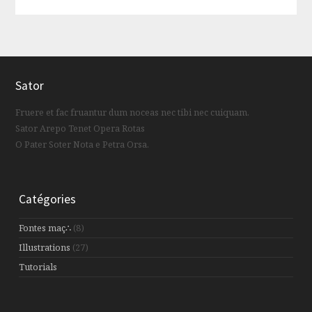
Sator
Fruere et fac fruantur dum noceas nec tibi nec cuiquam.
Sator Arepo Tenet Opera Rotas
O Pater Soter Nota e Petra Orsa.
Catégories
Fontes maç∴
(8)
Illustrations
(27)
Tutorials