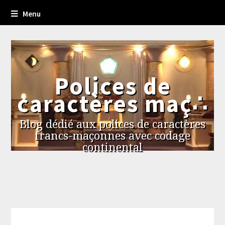
Menu
Polices de
caractères maç∴
Blog dédié aux polices de caractères
francs-maçonnes avec codage
continental